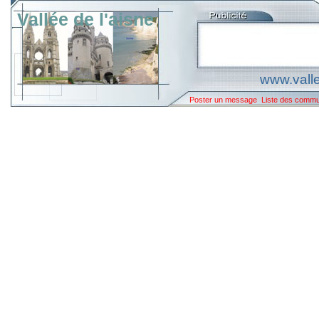
Vallée de l'aisne
www.valle
Poster un message
Liste des comm