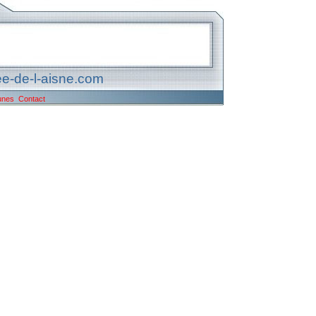
e-de-l-aisne.com
unes
Contact