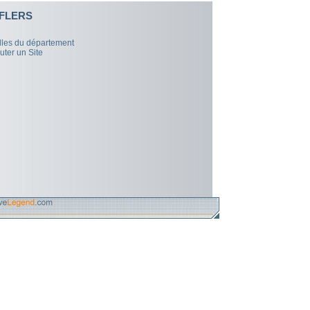
FLERS
illes du département
uter un Site