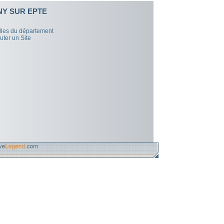
Y SUR EPTE
illes du département
uter un Site