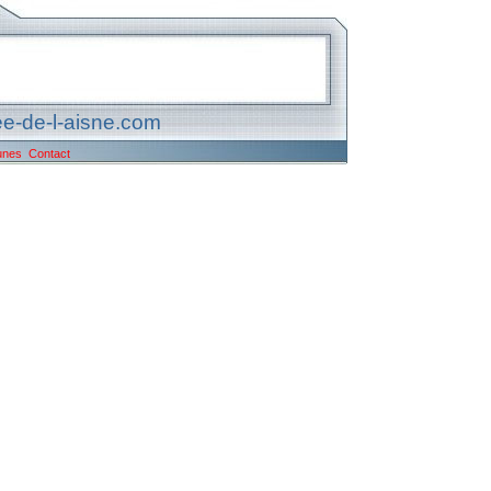
e-de-l-aisne.com
unes
Contact