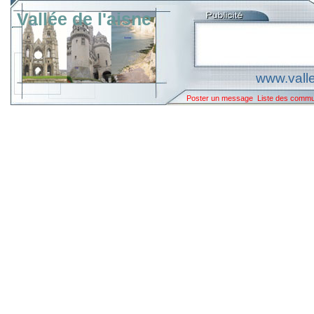
Vallée de l'aisne
www.valle
Poster un message
Liste des comm