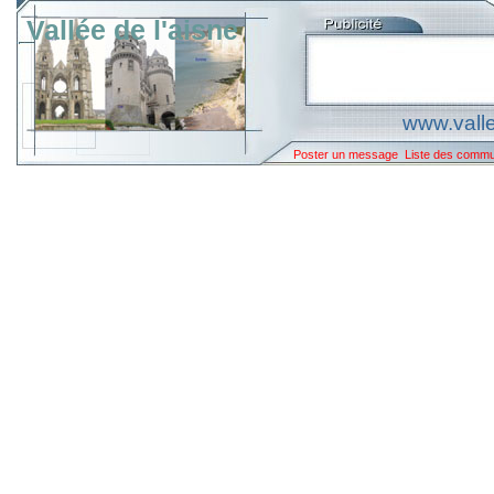
Vallée de l'aisne
www.valle
Poster un message
Liste des comm