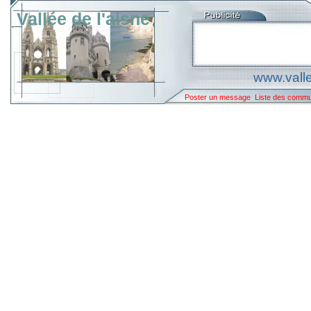
Vallée de l'aisne
www.valle
Poster un message
Liste des comm